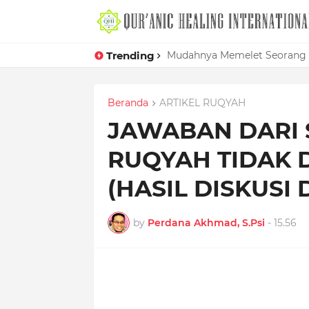
Trending
Mudahnya Memelet Seorang W
Beranda
ARTIKEL RUQYAH
JAWABAN DARI
RUQYAH TIDAK 
(HASIL DISKUSI
by
Perdana Akhmad, S.Psi
-
15.56