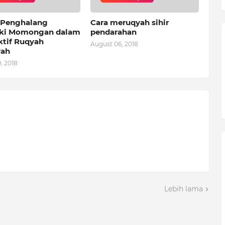
 Penghalang
Cara meruqyah sihir
ki Momongan dalam
pendarahan
ktif Ruqyah
August 06, 2018
yah
, 2018
Lebih lama