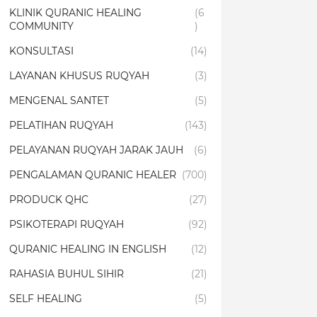
KLINIK QURANIC HEALING
(6
COMMUNITY
)
KONSULTASI
(14)
LAYANAN KHUSUS RUQYAH
(3)
MENGENAL SANTET
(5)
PELATIHAN RUQYAH
(143)
PELAYANAN RUQYAH JARAK JAUH
(6)
PENGALAMAN QURANIC HEALER
(700)
PRODUCK QHC
(27)
PSIKOTERAPI RUQYAH
(92)
QURANIC HEALING IN ENGLISH
(12)
RAHASIA BUHUL SIHIR
(21)
SELF HEALING
(5)