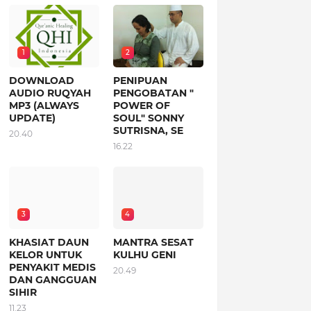
1
2
DOWNLOAD
PENIPUAN
AUDIO RUQYAH
PENGOBATAN "
MP3 (ALWAYS
POWER OF
UPDATE)
SOUL" SONNY
SUTRISNA, SE
20.40
16.22
3
4
KHASIAT DAUN
MANTRA SESAT
KELOR UNTUK
KULHU GENI
PENYAKIT MEDIS
20.49
DAN GANGGUAN
SIHIR
11.23