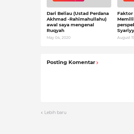
Dari Beliau (Ustad Perdana
Faktor
Akhmad -Rahimahullahu)
Memili
awal saya mengenal
perspe
Ruqyah
Syariy
May 04, 2020
August 19
Posting Komentar
Lebih baru