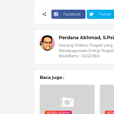
Facebook
Twitter
Perdana Akhmad, S.Psi
Seorang Praktisi Ruqyah yang
Pendayagunaan Energi Ruqyah
BlackBerry : 2A22C8EA
Baca juga
ARTIKEL RUQYAH
ARTI