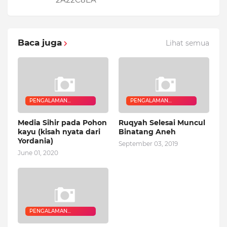
Baca juga
Lihat semua
PENGALAMAN
PENGALAMAN
QURANIC HEALER
QURANIC HEALER
Media Sihir pada Pohon
Ruqyah Selesai Muncul
kayu (kisah nyata dari
Binatang Aneh
Yordania)
September 03, 2019
June 01, 2020
PENGALAMAN
QURANIC HEALER