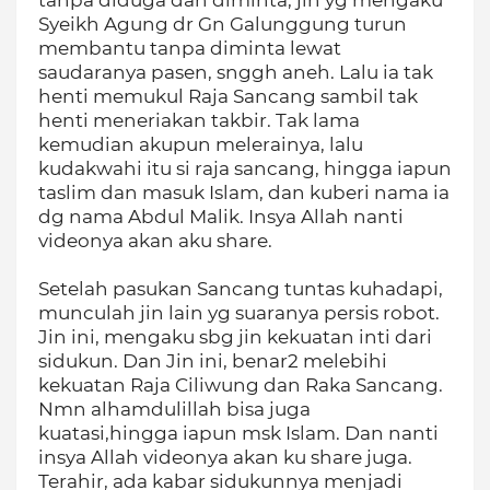
tanpa diduga dan diminta, jin yg mengaku
Syeikh Agung dr Gn Galunggung turun
membantu tanpa diminta lewat
saudaranya pasen, snggh aneh. Lalu ia tak
henti memukul Raja Sancang sambil tak
henti meneriakan takbir. Tak lama
kemudian akupun melerainya, lalu
kudakwahi itu si raja sancang, hingga iapun
taslim dan masuk Islam, dan kuberi nama ia
dg nama Abdul Malik. Insya Allah nanti
videonya akan aku share.
Setelah pasukan Sancang tuntas kuhadapi,
munculah jin lain yg suaranya persis robot.
Jin ini, mengaku sbg jin kekuatan inti dari
sidukun. Dan Jin ini, benar2 melebihi
kekuatan Raja Ciliwung dan Raka Sancang.
Nmn alhamdulillah bisa juga
kuatasi,hingga iapun msk Islam. Dan nanti
insya Allah videonya akan ku share juga.
Terahir, ada kabar sidukunnya menjadi