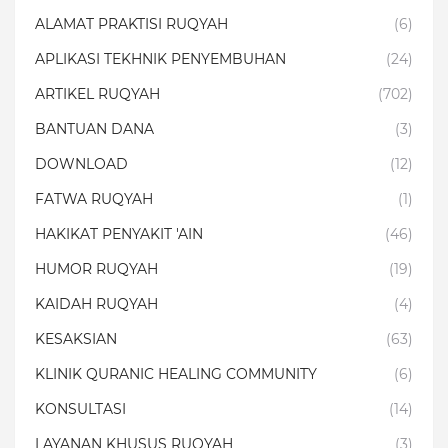
ALAMAT PRAKTISI RUQYAH
(6)
APLIKASI TEKHNIK PENYEMBUHAN
(24)
ARTIKEL RUQYAH
(702)
BANTUAN DANA
(3)
DOWNLOAD
(12)
FATWA RUQYAH
(1)
HAKIKAT PENYAKIT 'AIN
(46)
HUMOR RUQYAH
(19)
KAIDAH RUQYAH
(4)
KESAKSIAN
(63)
KLINIK QURANIC HEALING COMMUNITY
(6)
KONSULTASI
(14)
LAYANAN KHUSUS RUQYAH
(3)