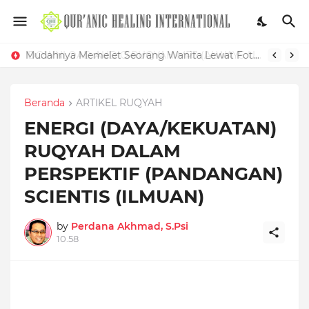
Mudahnya Memelet Seorang Wanita Lewat Foto di Facebook
Beranda
ARTIKEL RUQYAH
ENERGI (DAYA/KEKUATAN)
RUQYAH DALAM
PERSPEKTIF (PANDANGAN)
SCIENTIS (ILMUAN)
by
Perdana Akhmad, S.Psi
10.58