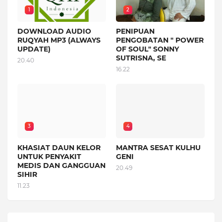
1
2
DOWNLOAD AUDIO
PENIPUAN
RUQYAH MP3 (ALWAYS
PENGOBATAN " POWER
UPDATE)
OF SOUL" SONNY
SUTRISNA, SE
20.40
16.22
3
4
KHASIAT DAUN KELOR
MANTRA SESAT KULHU
UNTUK PENYAKIT
GENI
MEDIS DAN GANGGUAN
20.49
SIHIR
11.23