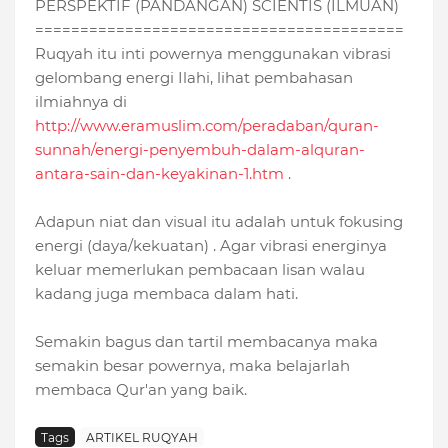
PERSPEKTIF (PANDANGAN) SCIENTIS (ILMUAN)
=========================================
Ruqyah itu inti powernya menggunakan vibrasi
gelombang energi Ilahi, lihat pembahasan
ilmiahnya di
http://www.eramuslim.c
om/peradaban/quran-
sunnah/energi-penyembuh-dalam-alquran-
antara-sain-dan-keyakinan-1.htm
.
Adapun niat dan visual itu adalah untuk fokusing
energi (daya/kekuatan) . Agar vibrasi energinya
keluar memerlukan pembacaan lisan walau
kadang juga membaca dalam hati.
Semakin bagus dan tartil membacanya maka
semakin besar powernya, maka belajarlah
membaca Qur'an yang baik.
Tags
ARTIKEL RUQYAH