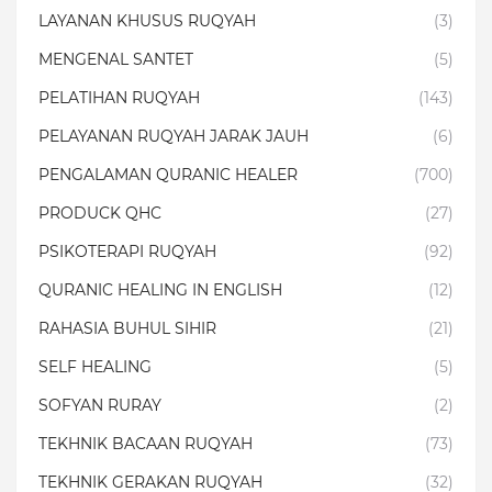
LAYANAN KHUSUS RUQYAH
(3)
MENGENAL SANTET
(5)
PELATIHAN RUQYAH
(143)
PELAYANAN RUQYAH JARAK JAUH
(6)
PENGALAMAN QURANIC HEALER
(700)
PRODUCK QHC
(27)
PSIKOTERAPI RUQYAH
(92)
QURANIC HEALING IN ENGLISH
(12)
RAHASIA BUHUL SIHIR
(21)
SELF HEALING
(5)
SOFYAN RURAY
(2)
TEKHNIK BACAAN RUQYAH
(73)
TEKHNIK GERAKAN RUQYAH
(32)