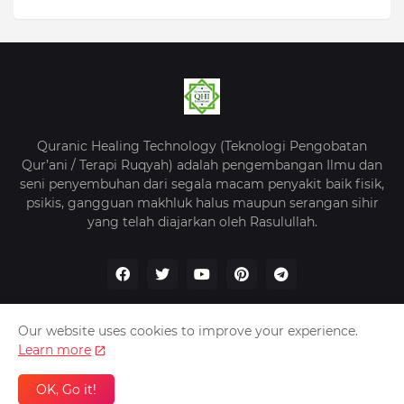
Quranic Healing Technology (Teknologi Pengobatan
Qur’ani / Terapi Ruqyah) adalah pengembangan Ilmu dan
seni penyembuhan dari segala macam penyakit baik fisik,
psikis, gangguan makhluk halus maupun serangan sihir
yang telah diajarkan oleh Rasulullah.
Our website uses cookies to improve your experience.
Learn more
Beranda
Tentang Kami
Kebijakan Privasi
Kontak
OK, Go it!
QHI -
Quranic Healing Indonesia