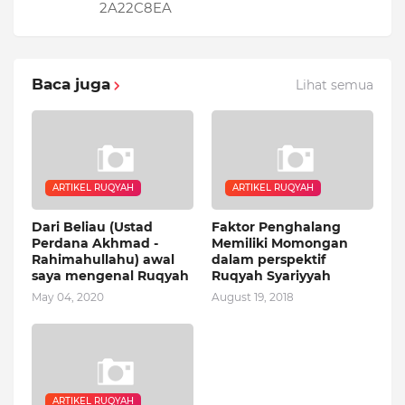
2A22C8EA
Baca juga
Lihat semua
ARTIKEL RUQYAH
ARTIKEL RUQYAH
Dari Beliau (Ustad
Faktor Penghalang
Perdana Akhmad -
Memiliki Momongan
Rahimahullahu) awal
dalam perspektif
saya mengenal Ruqyah
Ruqyah Syariyyah
May 04, 2020
August 19, 2018
ARTIKEL RUQYAH