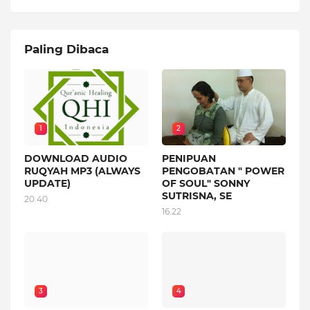
Paling Dibaca
1
2
DOWNLOAD AUDIO
PENIPUAN
RUQYAH MP3 (ALWAYS
PENGOBATAN " POWER
UPDATE)
OF SOUL" SONNY
SUTRISNA, SE
20.40
16.22
3
4