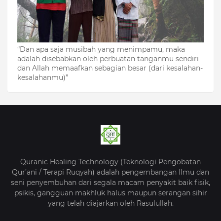
“Dan apa saja musibah yang menimpamu, maka
adalah disebabkan oleh perbuatan tanganmu sendiri
dan Allah memaafkan sebagian besar (dari kesalahan-
kesalahanmu)”
Quranic Healing Technology (Teknologi Pengobatan
Qur’ani / Terapi Ruqyah) adalah pengembangan Ilmu dan
seni penyembuhan dari segala macam penyakit baik fisik,
psikis, gangguan makhluk halus maupun serangan sihir
yang telah diajarkan oleh Rasulullah.