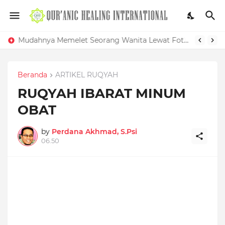
KHASIAT DAUN KELOR UNTUK PENYAKIT MEDIS DAN GANGGUAN SIHIR
Mudahnya Memelet Seorang Wanita Lewat Foto di Facebook
Beranda
ARTIKEL RUQYAH
RUQYAH IBARAT MINUM
OBAT
by
Perdana Akhmad, S.Psi
06.50