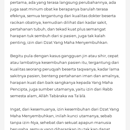
pertama, ada yang terasa langsung perubahannya, ada
juga saat minum obat ke berapanya barulah terasa
efeknya, semua tergantung dari kualitas dokter beserta
racikan obatnya, kemudian dilihat dari kadar sakit,
pertahanan tubuh, dan tekad kuat plus semangat
harapan tuk sembuh dari si pasien, juga tak kalah
penting, izin dari Dzat Yang Maha Menyembuhkan.
Begitu pula dengan kasus gangguan jin atau sihir, cepat
atau lambatnya kesembuhan pasien itu, tergantung dari
kualitas seorang peruqyah beserta taqwanya, kadar lama
sakitnya pasien, benteng pertahanan iman dan amalnya,
harapan kuat dan baik sangkanya kepada Yang Maha
Pencipta, juga sumber utamanya, yaitu izin dari Rabb
semesta alam, Allàh Tabàraka wa Ta'àlà.
Ingat, dari kesemuanya, izin kesembuhan dari Dzat Yang
Maha Menyembuhkan, inilah kunci utamanya, sebab
tanpa izin-Nya, sehebat dan sekuat apapun manusia
berusaha, semua yang diharapkan itu tak kan dapat