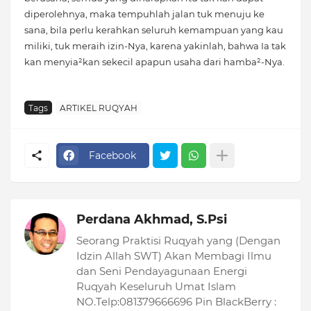
diperolehnya, maka tempuhlah jalan tuk menuju ke
sana, bila perlu kerahkan seluruh kemampuan yang kau
miliki, tuk meraih izin-Nya, karena yakinlah, bahwa Ia tak
kan menyia²kan sekecil apapun usaha dari hamba²-Nya.
Tags
ARTIKEL RUQYAH
Facebook
Perdana Akhmad, S.Psi
Seorang Praktisi Ruqyah yang (Dengan
Idzin Allah SWT) Akan Membagi Ilmu
dan Seni Pendayagunaan Energi
Ruqyah Keseluruh Umat Islam
NO.Telp:081379666696 Pin BlackBerry :