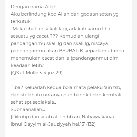
Dengan nama Allah,
Aku berlindung kpd Allah dari godaan setan yg
terkutuk..
"Maka lihatlah sekali lagi, adakah kamu lihat
sesuatu yg cacat ??? Kemudian ulangi
pandanganmu skali lg dan skali lg, niscaya
pandanganmu akan BERBALIK kepadamu tanpa
menemukan cacat dan ia (pandanganmu) dlm
keadaan letih."
(QS.al-Mulk: 3-4 juz 29)
Tiba2 keluarlah kedua bola mata pelaku 'ain tsb,
dan stelah itu untanya pun bangkit dan kembali
sehat spt sediakala..
Subhaanallah...
(Dikutip dari kitab at-Thibb an-Nabawy karya
ibnul Qayyim al-Jauziyyah hal.131-132)