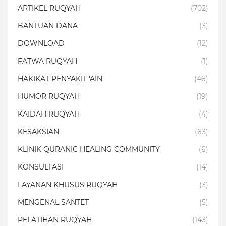
ARTIKEL RUQYAH
(702)
BANTUAN DANA
(3)
DOWNLOAD
(12)
FATWA RUQYAH
(1)
HAKIKAT PENYAKIT 'AIN
(46)
HUMOR RUQYAH
(19)
KAIDAH RUQYAH
(4)
KESAKSIAN
(63)
KLINIK QURANIC HEALING COMMUNITY
(6)
KONSULTASI
(14)
LAYANAN KHUSUS RUQYAH
(3)
MENGENAL SANTET
(5)
PELATIHAN RUQYAH
(143)