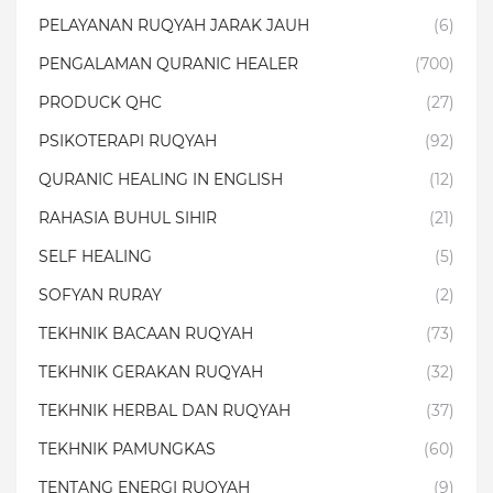
PELAYANAN RUQYAH JARAK JAUH
(6)
PENGALAMAN QURANIC HEALER
(700)
PRODUCK QHC
(27)
PSIKOTERAPI RUQYAH
(92)
QURANIC HEALING IN ENGLISH
(12)
RAHASIA BUHUL SIHIR
(21)
SELF HEALING
(5)
SOFYAN RURAY
(2)
TEKHNIK BACAAN RUQYAH
(73)
TEKHNIK GERAKAN RUQYAH
(32)
TEKHNIK HERBAL DAN RUQYAH
(37)
TEKHNIK PAMUNGKAS
(60)
TENTANG ENERGI RUQYAH
(9)