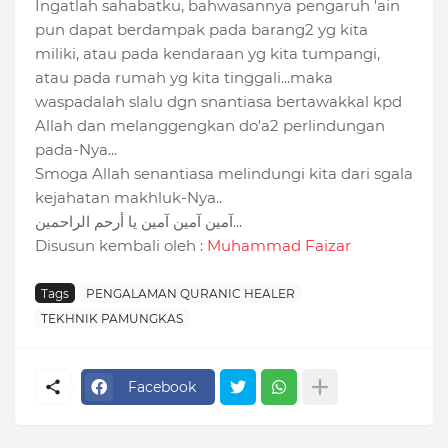
Ingatlah sahabatku, bahwasannya pengaruh 'ain
pun dapat berdampak pada barang2 yg kita
miliki, atau pada kendaraan yg kita tumpangi,
atau pada rumah yg kita tinggali...maka
waspadalah slalu dgn snantiasa bertawakkal kpd
Allah dan melanggengkan do'a2 perlindungan
pada-Nya...
Smoga Allah senantiasa melindungi kita dari sgala
kejahatan makhluk-Nya..
آمين آمين آمين يا أرحم الراحمين...
Disusun kembali oleh :
Muhammad Faizar
Tags
PENGALAMAN QURANIC HEALER
TEKHNIK PAMUNGKAS
Facebook