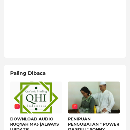
Paling Dibaca
1
2
DOWNLOAD AUDIO
PENIPUAN
RUQYAH MP3 (ALWAYS
PENGOBATAN " POWER
UPDATE)
OF SOUL" SONNY