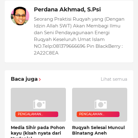
Perdana Akhmad, S.Psi
Seorang Praktisi Ruqyah yang (Dengan
Idzin Allah SWT) Akan Membagi Ilmu
dan Seni Pendayagunaan Energi
Ruqyah Keseluruh Umat Islam
NO.Telp:081379666696 Pin BlackBerry :
2A22C8EA
Baca juga
Lihat semua
PENGALAMAN
PENGALAMAN
QURANIC HEALER
QURANIC HEALER
Media Sihir pada Pohon
Ruqyah Selesai Muncul
kayu (kisah nyata dari
Binatang Aneh