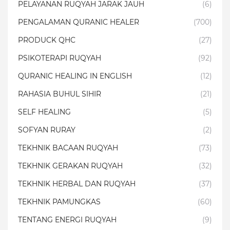
PELAYANAN RUQYAH JARAK JAUH
(6)
PENGALAMAN QURANIC HEALER
(700)
PRODUCK QHC
(27)
PSIKOTERAPI RUQYAH
(92)
QURANIC HEALING IN ENGLISH
(12)
RAHASIA BUHUL SIHIR
(21)
SELF HEALING
(5)
SOFYAN RURAY
(2)
TEKHNIK BACAAN RUQYAH
(73)
TEKHNIK GERAKAN RUQYAH
(32)
TEKHNIK HERBAL DAN RUQYAH
(37)
TEKHNIK PAMUNGKAS
(60)
TENTANG ENERGI RUQYAH
(9)