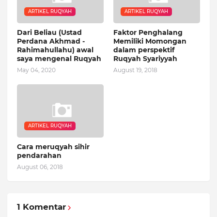
ARTIKEL RUQYAH
ARTIKEL RUQYAH
Dari Beliau (Ustad
Faktor Penghalang
Perdana Akhmad -
Memiliki Momongan
Rahimahullahu) awal
dalam perspektif
saya mengenal Ruqyah
Ruqyah Syariyyah
May 04, 2020
August 19, 2018
ARTIKEL RUQYAH
Cara meruqyah sihir
pendarahan
August 06, 2018
1 Komentar