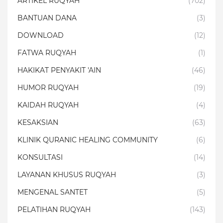
ARTIKEL RUQYAH
(702)
BANTUAN DANA
(3)
DOWNLOAD
(12)
FATWA RUQYAH
(1)
HAKIKAT PENYAKIT 'AIN
(46)
HUMOR RUQYAH
(19)
KAIDAH RUQYAH
(4)
KESAKSIAN
(63)
KLINIK QURANIC HEALING COMMUNITY
(6)
KONSULTASI
(14)
LAYANAN KHUSUS RUQYAH
(3)
MENGENAL SANTET
(5)
PELATIHAN RUQYAH
(143)