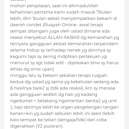
mohon penjelasan, saat ini alhmadulillah
kehamilan pertama kami sudah masuk 7bulan
lebih, dlm 1bulan sekali menyempatkan bekam di
daerah condet (Ruqyah Online- awal terapi
sempat ditangani juga oleh ustad dimana ada
reaksi menyebut ALLAH AKBAR dg kemarahan yg
ternyata gangguan akibat kemarahan terpendam
selama hidup sy terhadap nenek yg sbnrnya sy
kagumi tapi sy sering mdptkan perlakuan yg
menurut sy sgt tidak adil - dijelaskan bhw sy harus
ikhlas dg smw ujian)
minggu lalu sy bekam sekalian terapi ruqyah
kedua dg ustad yg sama yg kebetulan sedang ada
& hasilnya baik2 sj (tdk ada reaksi), krn sy merasa
ada gangguan sedikit dg hati yg kadang
ngedumel + belakang ngomentari berita2 yg unit
:), tapi sbnrnya lebih ke organ pergelangan tangan
kanan+kiri yg sudah sebulan lebih ini sakit tlebih
kalo sempat ke tekan (sengaja/tdk) dan coba
digerakkan (1/2 putaran).