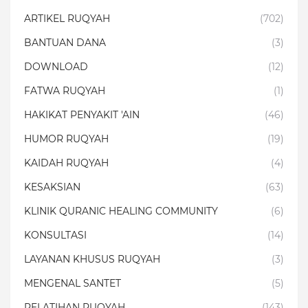
ARTIKEL RUQYAH
(702)
BANTUAN DANA
(3)
DOWNLOAD
(12)
FATWA RUQYAH
(1)
HAKIKAT PENYAKIT 'AIN
(46)
HUMOR RUQYAH
(19)
KAIDAH RUQYAH
(4)
KESAKSIAN
(63)
KLINIK QURANIC HEALING COMMUNITY
(6)
KONSULTASI
(14)
LAYANAN KHUSUS RUQYAH
(3)
MENGENAL SANTET
(5)
PELATIHAN RUQYAH
(143)