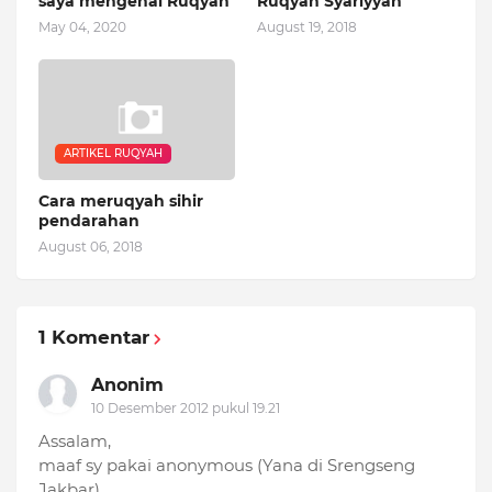
saya mengenal Ruqyah
Ruqyah Syariyyah
May 04, 2020
August 19, 2018
ARTIKEL RUQYAH
Cara meruqyah sihir
pendarahan
August 06, 2018
1 Komentar
Anonim
10 Desember 2012 pukul 19.21
Assalam,
maaf sy pakai anonymous (Yana di Srengseng
Jakbar)