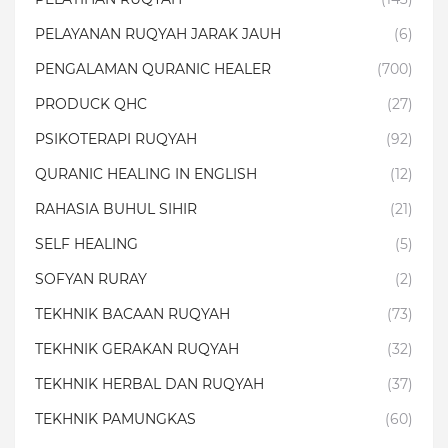
PELAYANAN RUQYAH JARAK JAUH
(6)
PENGALAMAN QURANIC HEALER
(700)
PRODUCK QHC
(27)
PSIKOTERAPI RUQYAH
(92)
QURANIC HEALING IN ENGLISH
(12)
RAHASIA BUHUL SIHIR
(21)
SELF HEALING
(5)
SOFYAN RURAY
(2)
TEKHNIK BACAAN RUQYAH
(73)
TEKHNIK GERAKAN RUQYAH
(32)
TEKHNIK HERBAL DAN RUQYAH
(37)
TEKHNIK PAMUNGKAS
(60)