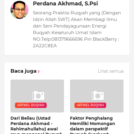
Perdana Akhmad, S.Psi
Seorang Praktisi Ruqyah yang (Dengan
Idzin Allah SWT) Akan Membagi Ilmu
dan Seni Pendayagunaan Energi
Ruqyah Keseluruh Umat Islam
NO.Telp:081379666696 Pin BlackBerry :
2A22C8EA
Baca juga
Lihat semua
ARTIKEL RUQYAH
ARTIKEL RUQYAH
Dari Beliau (Ustad
Faktor Penghalang
Perdana Akhmad -
Memiliki Momongan
Rahimahullahu) awal
dalam perspektif