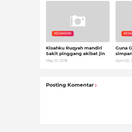
KESAKSIAN
KESA
Kisahku Ruqyah mandiri
Guna G
Sakit pinggang akibat jin
simpa
May 01, 2018
April 20, 
Posting Komentar