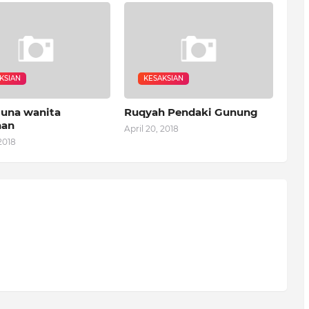
KSIAN
KESAKSIAN
una wanita
Ruqyah Pendaki Gunung
nan
April 20, 2018
2018