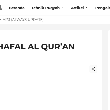
Beranda
Tehnik Ruqyah
Artikel
Pengal
anita Lewat Foto di Facebook
 MP3 (ALWAYS UPDATE)
AFAL AL QUR’AN