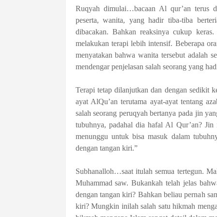
Ruqyah dimulai…bacaan Al qur’an terus di
peserta, wanita, yang hadir tiba-tiba berte
dibacakan. Bahkan reaksinya cukup keras.
melakukan terapi lebih intensif. Beberapa or
menyatakan bahwa wanita tersebut adalah se
mendengar penjelasan salah seorang yang hadir
Terapi tetap dilanjutkan dan dengan sedikit 
ayat AlQu’an terutama ayat-ayat tentang az
salah seorang peruqyah bertanya pada jin ya
tubuhnya, padahal dia hafal Al Qur’an? Jin 
menunggu untuk bisa masuk dalam tubuhny
dengan tangan kiri.”
Subhanalloh…saat itulah semua tertegun. M
Muhammad saw. Bukankah telah jelas ba
dengan tangan kiri? Bahkan beliau pernah sa
kiri? Mungkin inilah salah satu hikmah mengap