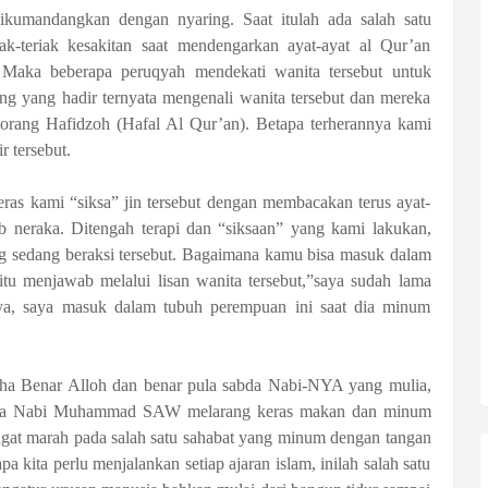
kumandangkan dengan nyaring. Saat itulah ada salah satu
riak-teriak kesakitan saat mendengarkan ayat-ayat al Qur’an
 Maka beberapa peruqyah mendekati wanita tersebut untuk
ang yang hadir ternyata mengenali wanita tersebut dan mereka
orang Hafidzoh (Hafal Al Qur’an). Betapa terherannya kami
 tersebut.
keras kami “siksa” jin tersebut dengan membacakan terus ayat-
ab neraka. Ditengah terapi dan “siksaan” yang kami lakukan,
ng sedang beraksi tersebut. Bagaimana kamu bisa masuk dalam
itu menjawab melalui lisan wanita tersebut,”saya sudah lama
a, saya masuk dalam tubuh perempuan ini saat dia minum
aha Benar Alloh dan benar pula sabda Nabi-NYA yang mulia,
hwa Nabi Muhammad SAW melarang keras makan dan minum
ngat marah pada salah satu sahabat yang minum dengan tangan
a kita perlu menjalankan setiap ajaran islam, inilah salah satu