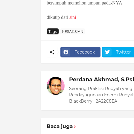
bersimpuh memohon ampun pada-NYA.
dikutip dari
sini
Tags
KESAKSIAN
Facebook
Twitter
Perdana Akhmad, S.Psi
Seorang Praktisi Ruqyah yang
Pendayagunaan Energi Ruqyah
BlackBerry : 2A22C8EA
Baca juga