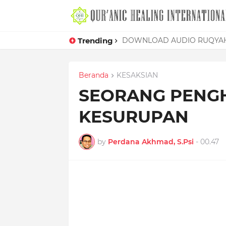
Trending
Mudahnya Memelet Seorang W
DOWNLOAD AUDIO RUQYAH
Beranda
KESAKSIAN
SEORANG PENGH
KESURUPAN
by
Perdana Akhmad, S.Psi
-
00.47