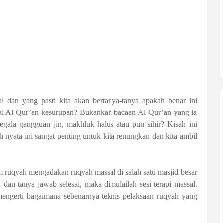
l dan yang pasti kita akan bertanya-tanya apakah benar ini
al Al Qur’an kesurupan? Bukankah bacaan Al Qur’an yang ia
egala gangguan jin, makhluk halus atau pun sihir? Kisah ini
 nyata ini sangat penting untuk kita renungkan dan kita ambil
m ruqyah mengadakan ruqyah massal di salah satu masjid besar
 dan tanya jawab selesai, maka dimulailah sesi terapi massal.
 mengerti bagaimana sebenarnya teknis pelaksaan ruqyah yang