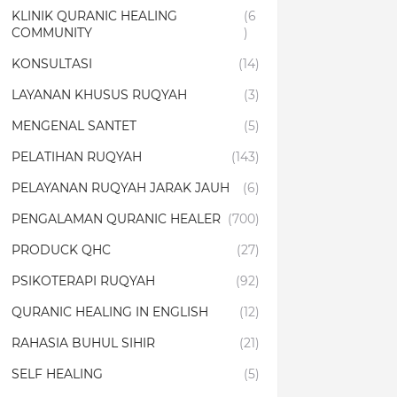
KLINIK QURANIC HEALING
(6
COMMUNITY
)
KONSULTASI
(14)
LAYANAN KHUSUS RUQYAH
(3)
MENGENAL SANTET
(5)
PELATIHAN RUQYAH
(143)
PELAYANAN RUQYAH JARAK JAUH
(6)
PENGALAMAN QURANIC HEALER
(700)
PRODUCK QHC
(27)
PSIKOTERAPI RUQYAH
(92)
QURANIC HEALING IN ENGLISH
(12)
RAHASIA BUHUL SIHIR
(21)
SELF HEALING
(5)