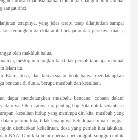
ngatur urusan manusia bahkan mulai dari bangun tidur sampai
 sangat rinci.
njutan terapinya, yang jelas terapi tetap dilanjutkan sampai
 kita renungkan dan kita ambil pelajaran dari peristiwa diatas,
ganggu oleh makhluk halus.
mmatnya, meskipun mungkin kita tidak pernah tahu apa manfaat
m Islam itu.
an Islam, dosa, dan kemaksiatan tidak hanya mendatangkan
uga bencana di dunia, berupa musibah dan kesulitan.
ukan dapat mendatangkan musibah, bencana, cobaan dalam
yadarinya. Oleh karena itu, penting bagi kita untuk senantiasa
urupan, kesulitan hidup yang menimpa diri kita, musibah yang
dalam pikiran kita, tidak tenangnya kehidupan rumah tangga,
ungkin disebabkan kekeliruan, dosa yang pernah kita lakukan,
rintah-NYA. Dan kita belum pernah bersungguh-sungguh untuk