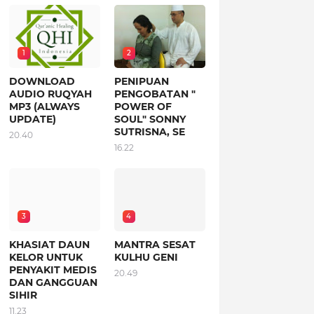
1
2
DOWNLOAD
PENIPUAN
AUDIO RUQYAH
PENGOBATAN "
MP3 (ALWAYS
POWER OF
UPDATE)
SOUL" SONNY
SUTRISNA, SE
20.40
16.22
3
4
KHASIAT DAUN
MANTRA SESAT
KELOR UNTUK
KULHU GENI
PENYAKIT MEDIS
20.49
DAN GANGGUAN
SIHIR
11.23