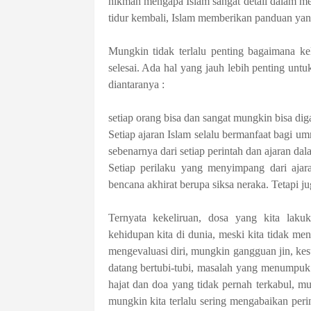
hikmah mengapa Islam sangat detail dalam me
tidur kembali, Islam memberikan panduan yang
Mungkin tidak terlalu penting bagaimana kela
selesai. Ada hal yang jauh lebih penting untuk
diantaranya :
setiap orang bisa dan sangat mungkin bisa di
Setiap ajaran Islam selalu bermanfaat bagi u
sebenarnya dari setiap perintah dan ajaran dala
Setiap perilaku yang menyimpang dari ajar
bencana akhirat berupa siksa neraka. Tetapi j
Ternyata kekeliruan, dosa yang kita lak
kehidupan kita di dunia, meski kita tidak men
mengevaluasi diri, mungkin gangguan jin, kes
datang bertubi-tubi, masalah yang menumpuk 
hajat dan doa yang tidak pernah terkabul, m
mungkin kita terlalu sering mengabaikan pe