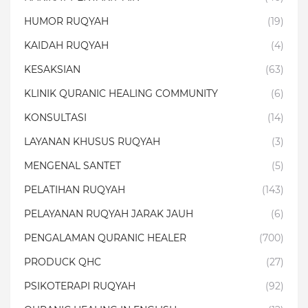
HUMOR RUQYAH
(19)
KAIDAH RUQYAH
(4)
KESAKSIAN
(63)
KLINIK QURANIC HEALING COMMUNITY
(6)
KONSULTASI
(14)
LAYANAN KHUSUS RUQYAH
(3)
MENGENAL SANTET
(5)
PELATIHAN RUQYAH
(143)
PELAYANAN RUQYAH JARAK JAUH
(6)
PENGALAMAN QURANIC HEALER
(700)
PRODUCK QHC
(27)
PSIKOTERAPI RUQYAH
(92)