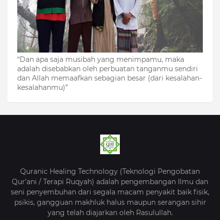
“Dan apa saja musibah yang menimpamu, maka
adalah disebabkan oleh perbuatan tanganmu sendiri
dan Allah memaafkan sebagian besar (dari kesalahan-
kesalahanmu)”
Quranic Healing Technology (Teknologi Pengobatan
Qur’ani / Terapi Ruqyah) adalah pengembangan Ilmu dan
seni penyembuhan dari segala macam penyakit baik fisik,
psikis, gangguan makhluk halus maupun serangan sihir
yang telah diajarkan oleh Rasulullah.