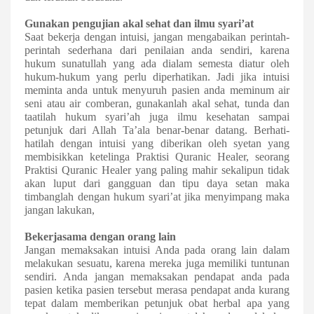
G
unakan pengujian akal sehat
dan ilmu syari’at
Saat bekerja dengan intuisi, jangan mengabaikan perintah-
perintah sederhana dari penilaian
anda
sendiri, karena
hukum sunatullah yang ada di
alam semesta diatur oleh
hukum-hukum yang perlu diperhatikan. Jadi jika intuisi
meminta
anda
untuk
menyuruh pasien anda meminum air
seni atau air comberan
, gunakanlah akal sehat
, tunda
dan
taatilah hukum
syari’ah
juga ilmu kesehatan
sampai
petunjuk
dari Allah Ta’ala benar-benar
datang.
Berhati-
hatilah dengan intuisi yang diberikan oleh syetan yang
membisikkan ketelinga Praktisi Quranic Healer, seorang
Praktisi Quranic Healer yang paling mahir sekalipun tidak
akan luput dari gangguan dan tipu daya setan maka
timbanglah dengan hukum syari’at jika menyimpang maka
jangan lakukan,
B
ekerjasama dengan orang lain
Jangan memaksakan intuisi Anda pada orang lain dalam
melakukan sesuatu, karena mereka juga memiliki tuntunan
sendiri.
Anda jangan memaksakan pendapat anda pada
pasien ketika pasien tersebut merasa pendapat anda kurang
tepat dalam memberikan petunjuk obat herbal apa yang