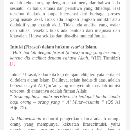
adalah kekuatan yang dengan cepat menyadari bahwa “ada
sesuatu” di balik situasi
dan
peristiwa yang dihadapi. Hal
tersebut dilakukan tanpa intervensi dari berbagai proses
yang masuk akal. Tidak ada langkah-langkah induktif atau
deduktif yang masuk akal. Tidak ada analisa yang wajar
dari situasi tersebut, tidak ada bantuan dari imajinasi
dan
khayalan
. Hanya sekilas dan tiba-tiba muncul
Intuisi
.
Intuisi (Firasat) dalam hukum syar’at Islam.
“Hati- hatilah dengan firasat
(intuisi)
orang yang beriman,
karena dia melihat dengan cahaya Allah.
“(HR Tirmidzi
)
[1]
Intuisi / firasat
, kalau kita kaji dengan teliti, ternyata terdapat
di dalam ajaran Islam. Dalilnya, selain hadits di atas, adalah
beberapa ayat Al Qur’an yang menyentuh masalah
intuisi
tersebut, di antaranya adalah firman Allah:
“
Sesungguhnya pada peristiwa itu terdapat tanda- tanda
bagi orang – orang yang “ Al Mutawassimin “
(QS Al
Hijr: 75).
Al Mutawasimin
menurut pengertian ulama adalah orang-
orang yang mempunyai
kekuatan
firasat
/intuisi
, yaitu
mereka yang mampu mengetahui suatu hal dengan