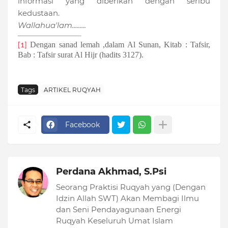
informasi yang diberikan dengan seribu
kedustaan.
Wallahua'lam.........
D
engan sanad lemah ,dalam Al Sunan, Kitab : Tafsir,
[1]
Bab : Tafsir surat Al Hijr (hadits 3127).
Tags
ARTIKEL RUQYAH
Facebook
Perdana Akhmad, S.Psi
Seorang Praktisi Ruqyah yang (Dengan
Idzin Allah SWT) Akan Membagi Ilmu
dan Seni Pendayagunaan Energi
Ruqyah Keseluruh Umat Islam