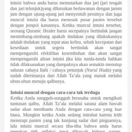
intuisi bahwa anda harus memutarkan dua jari (jari tengah
dan jari telunjuk)yang diluruskan berlawanan dengan jarum
jam dengan ujung-ujung jari menyentuh perutnya dan juga
muncul intuisi dia harus menusuk pusar pasien tersebut
dengan jempol kanannya. Ketika muncul intuisi tersebut,
seorang Quranic Healer harus secepatnya bertindak jangan
menimbang-nimbang apakah tindakan yang dilakukannya
adalah tindakan yang tepat atau keliru, sebab kecepatan dan
kesediaan untuk segera bertindak akan sangat
mempengaruhi efektifitas kesembuhan dan akan sangat
mempengaruhi aliran intuisi jika kita tunda-tunda bahkan
tidak dilaksanakan yang dampaknya akan semakin menutup
saluran cahaya Ilahi / cahaya petunjuk (
Nurul Huda
) yang
sudah diterimanya dari Allah Ta’ala yang masuk melalui
ubun-ubun menuju qalbunya.
I
ntuisi muncul dengan cara-cara tak terduga
Ketika Anda sungguh-sungguh berusaha untuk mengikuti
tuntunan
qalbu
,
Allah Ta’ala melalui sarana
alam bawah
sadar akan membantu Anda dengan cara-cara yang luar
biasa. Mungkin ketika Anda sedang istirahat
karena letih
menerapi pasien yang tak kunjung sadar dari pingsannya,
lalu
intuisi muncul secara tiba-tiba
bahwa anda harus
menekan titik refleksi tepat dibawah hidung pasien
.