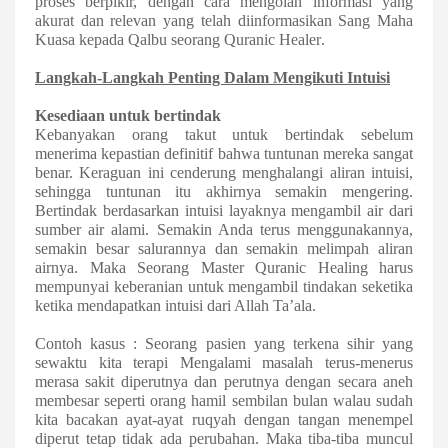
proses berpikir, dengan cara mengolah informasi yang
akurat dan relevan
yang telah diinformasikan Sang Maha
Kuasa kepada Qalbu seorang Quranic Healer
.
Langkah-Langkah Penting Dalam Mengikuti Intuisi
K
esediaan untuk bertindak
Kebanyakan orang takut untuk bertindak sebelum
menerima kepastian definitif bahwa tuntunan mereka sangat
benar. Keraguan ini cenderung menghalangi aliran intuisi,
sehingga tuntunan itu akhirnya semakin mengering.
Bertindak berdasarkan intuisi layaknya mengambil air dari
sumber air alami. Semakin Anda terus menggunakannya,
semakin besar salurannya dan semakin melimpah aliran
airnya.
Maka Seorang Master Quranic Healing harus
mempunyai keberanian untuk mengambil tindakan seketika
ketika mendapatkan intuisi dari Allah Ta’ala.
Contoh kasus : Seorang pasien yang terkena sihir yang
sewaktu kita terapi Mengalami masalah terus-menerus
merasa sakit diperutnya dan perutnya dengan secara aneh
membesar seperti orang hamil sembilan bulan walau sudah
kita bacakan ayat-ayat ruqyah dengan tangan menempel
diperut tetap tidak ada perubahan. Maka tiba-tiba muncul