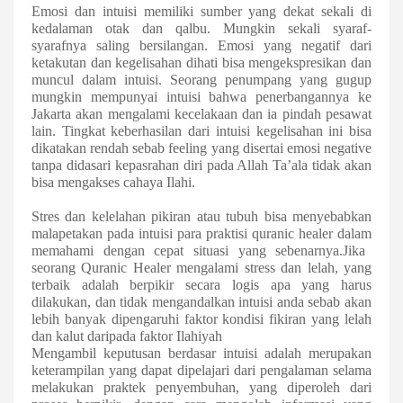
Emosi dan intuisi memiliki sumber yang dekat sekali di
kedalaman otak
dan qalbu
. Mungkin sekali syaraf-
syarafnya saling bersilangan. Emosi yang negatif dari
ketakutan dan kegelisahan
dihati
bisa mengekspresikan dan
muncul dalam intuisi. Seorang penumpang yang gugup
mungkin mempunyai intuisi bahwa penerbangannya ke
Jakarta
akan mengalami kecelakaan dan ia pindah pesawat
lain. Tingkat keberhasilan dari intuisi kegelisahan ini bisa
dikatakan rendah
sebab feeling yang disertai emosi negative
tanpa didasari kepasrahan diri pada Allah Ta’ala tidak akan
bisa mengakses cahaya Ilahi.
Stres dan kelelahan pikiran atau tubuh bisa menyebabkan
malapetakan
pada
intuisi para
praktisi quranic healer
dalam
memahami dengan cepat situasi yang sebenarnya.
Jik
a
seorang Quranic Healer mengalami stress dan
lelah, yang
terbaik adalah berpikir secara logis apa yang harus
dilakukan, dan tidak mengandalkan intuisi anda
sebab akan
lebih banyak dipengaruhi faktor kondisi fikiran yang lelah
dan kalut daripada faktor Ilahiyah
M
engambil keputusan berdasar intuisi adalah merupakan
ket
e
rampilan yang dapat dipelajari dari pengalaman
selama
melakukan praktek penyembuhan
, yang diperoleh dari