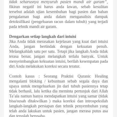
tidak seharusnya menyuruh pasien mandi air garam”,
fikiran negatif ini harus anda lawan, sebab kesulitan
tersebut adalah ujian kesembuhan bagi pasien dan bahan
pengalaman bagi anda dalam menganalisis dampak
detoksifikasi (pengeluaran racun dalam tubuh) yang terjadi
pada tehnik mandi air garam.
D
engarkan setiap langkah dari intuisi
Jika Anda tidak merasakan kejelasan yang kuat dari intuisi
Anda, jangan bertindak dengan kekuatan penuh.
Melangkahlah satu per satu. Tetapi jika langkah Anda tidak
terasa benar, jangan melangkah terlalu banyak. Untuk
menyeimbangkan kekuatan intuisi, berilah kesempatan pada
diri Anda melakukan koreksi secara teratur.
Contoh kasus : Seorang Praktisi Quranic Healing
mengalami bloking / kebuntuan sebab segala daya dan
upaya untuk mengeluarkan jin dari tubuh pasiennya tetap
tidak berhasil, lalu ketika dia meminta pertunjuk dari Allah
Ta’ala namun hanya mendapatkan intuisi yang samar (tidak
bisa/susah ditakwilkan ) maka koreksi dan introspeksilah
langkah-langkah persiapan dan tehnik penyembuhan yang
telah anda lakukan untuk pasien, jangan merasa putus asa
dan teruslah berusaha.