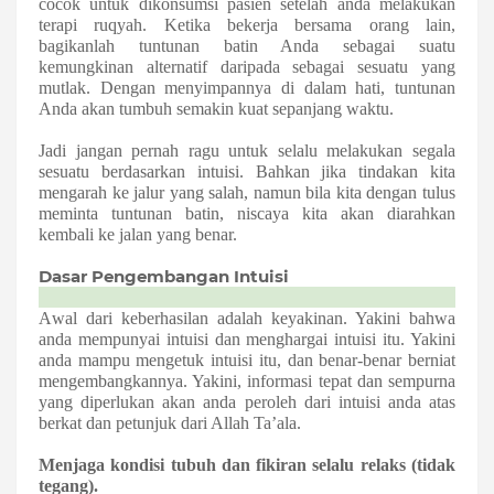
cocok untuk dikonsumsi pasien setelah anda melakukan
terapi ruqyah.
Ketika bekerja bersama orang lain,
bagikanlah tuntunan batin Anda sebagai suatu
kemungkinan alternatif daripada sebagai sesuatu yang
mutlak. Dengan menyimpannya di dalam hati, tuntunan
Anda akan tumbuh semakin kuat sepanjang waktu.
Jadi jangan pernah ragu untuk selalu melakukan segala
sesuatu berdasarkan intuisi. Bahkan jika tindakan kita
mengarah ke jalur yang salah, namun bila kita dengan tulus
meminta tuntunan batin, niscaya kita akan diarahkan
kembali ke jalan yang benar.
Dasar Pengembangan Intuisi
A
wal dari
keberhasilan
adalah keyakinan. Yakini bahwa
anda
mempunyai intuisi dan menghargai intuisi itu. Yakini
anda
mampu mengetuk intuisi itu, dan benar-benar berniat
mengembangkannya. Yakini, informasi
tepat dan sempurna
yang diperlukan akan
anda
peroleh dari intuisi
anda atas
berkat dan petunjuk dari Allah Ta’ala.
Menjaga kondisi tubuh dan fikiran selalu relaks (tidak
tegang)
.