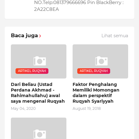
NO.Telp:081379666696 Pin BlackBerry :
2A22C8EA
Baca juga
Lihat semua
ARTIKEL RUQYAH
ARTIKEL RUQYAH
Dari Beliau (Ustad
Faktor Penghalang
Perdana Akhmad -
Memiliki Momongan
Rahimahullahu) awal
dalam perspektif
saya mengenal Ruqyah
Ruqyah Syariyyah
May 04, 2020
August 19, 2018