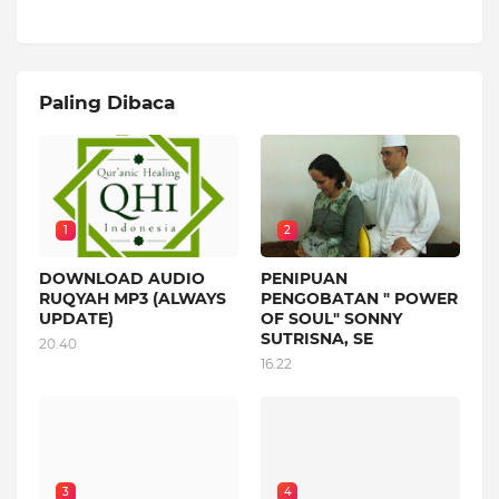
Paling Dibaca
1
2
DOWNLOAD AUDIO
PENIPUAN
RUQYAH MP3 (ALWAYS
PENGOBATAN " POWER
UPDATE)
OF SOUL" SONNY
SUTRISNA, SE
20.40
16.22
3
4