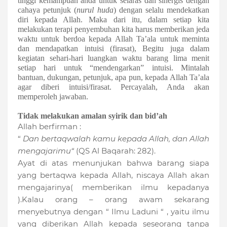
tinggi kemampuan
anda
untuk
selaras dan sinergis dengan
cahaya petunjuk (
nurul huda
) dengan selalu mendekatkan
diri kepada Allah
. Maka
dari itu,
dalam setiap kita
melakukan terapi penyembuhan kita harus memberikan jeda
waktu untuk berdoa kepada Allah Ta’ala untuk meminta
dan mendapatkan intuisi (firasat), Begitu juga dalam
kegiatan sehari-hari
luangkan waktu barang lima menit
setiap hari untuk
“
mendengarkan
”
intuisi. Mintalah
bantuan, dukungan, petunjuk, apa pun, kepada
Allah Ta’ala
agar diberi
intuisi
/firasat
. Percayalah, Anda akan
memperoleh jawaban.
Tidak melakukan amalan syirik dan bid’ah
Allah berfirman :
“
Dan bertaqwalah kamu kepada Allah, dan Allah
mengajarimu“
(QS Al Baqarah: 282).
Ayat di atas menunjukan bahwa barang siapa
yang bertaqwa kepada Allah, niscaya Allah akan
mengajarinya( memberikan ilmu kepadanya
).Kalau orang – orang awam sekarang
menyebutnya dengan “ Ilmu Laduni “ , yaitu ilmu
yang diberikan Allah kepada seseorang tanpa