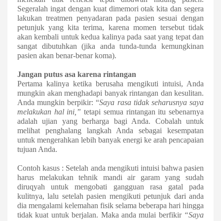
Segeralah
ingat dengan kuat dimemori otak kita dan segera
lakukan treatmen penyadaran pada pasien sesuai dengan
petunjuk yang kita terima
, karena momen te
r
sebut tidak
akan kembali untuk kedua kalinya
pada saat yang tepat dan
sangat dibutuhkan (jika anda tunda-tunda kemungkinan
pasien akan benar-benar koma)
.
J
angan putus asa karena rintangan
Pertama kalinya ketika berusaha mengikuti intuisi, Anda
mungkin akan menghadapi banyak rintangan dan kesulitan.
Anda mungkin berpikir: “
Saya rasa tidak seharusnya saya
melakukan hal ini,”
tetapi semua rintangan itu sebenarnya
adalah ujian yang berharga bagi Anda. Cobalah untuk
melihat penghalang langkah Anda sebagai kesempatan
untuk mengerahkan lebih banyak energi ke arah pencapaian
tujuan Anda.
Contoh kasus : Setelah anda mengikuti intuisi bahwa pasien
harus melakukan tehnik mandi air garam yang sudah
diruqyah untuk mengobati gangguan rasa gatal pada
kulitnya, lalu setelah pasien mengikuti petunjuk dari anda
dia mengalami kelemahan fisik selama beberapa hari hingga
tidak kuat untuk berjalan. Maka anda mulai berfikir
“Saya