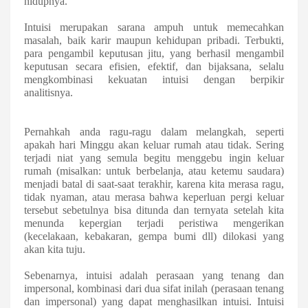
hidupnya.
Intuisi merupakan sarana ampuh untuk memecahkan
masalah, baik karir maupun kehidupan pribadi. Terbukti,
para pengambil keputusan jitu, yang berhasil mengambil
keputusan secara efisien, efektif, dan bijaksana, selalu
mengkombinasi kekuatan intuisi dengan berpikir
analitisnya.
Pernahkah anda ragu-ragu dalam melangkah, seperti
apakah hari Minggu akan keluar rumah atau tidak. Sering
terjadi niat yang semula begitu menggebu ingin keluar
rumah (misalkan: untuk berbelanja, atau ketemu saudara)
menjadi batal di saat-saat terakhir, karena kita merasa ragu,
tidak nyaman, atau merasa bahwa keperluan pergi keluar
tersebut sebetulnya bisa ditunda
dan ternyata setelah kita
menunda kepergian terjadi peristiwa mengerikan
(kecelakaan, kebakaran, gempa bumi dll) dilokasi yang
akan kita tuju
.
Sebenarnya, intuisi adalah perasaan yang tenang dan
impersonal
, k
ombinasi dari dua sifat inilah
(perasaan tenang
dan impersonal)
yang
dapat
menghasilkan intuisi.
Intuisi