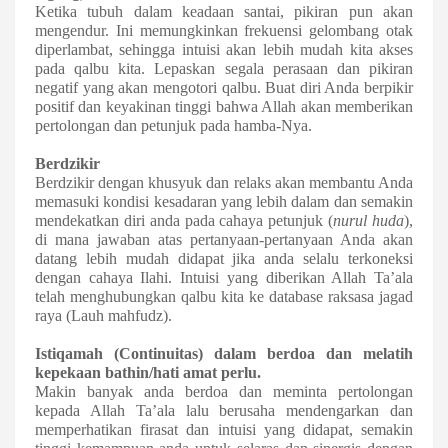
Ketika tubuh dalam keadaan santai, pikiran pun akan
mengendur. Ini memungkinkan frekuensi gelombang otak
diperlambat, sehingga
intuisi akan lebih mudah kita akses
pada qalbu kita.
Lepaskan segala perasaan dan pikiran
negatif yang
akan mengotori qalbu
. Buat diri Anda berpikir
positif
dan keyakinan tinggi bahwa Allah akan memberikan
pertolongan dan petunjuk pada hamba-Nya
.
Berdzikir
Berdzikir dengan khusyuk dan relaks akan
membantu Anda
memasuki kondisi kesadaran yang lebih dalam
dan semakin
mendekatkan diri anda pada cahaya petunjuk (
nurul huda
)
,
di mana jawaban atas pertanyaan-pertanyaan Anda akan
datang lebih mudah
didapat jika anda selalu terkoneksi
dengan cahaya Ilahi
. Intuisi
yang diberikan Allah Ta’ala
telah
menghubungkan
qalbu
kita ke database raksasa
jagad
raya (Lauh mahfudz)
.
Istiqamah (Continuitas) dalam berdoa dan melatih
kepekaan bathin/hati
amat perlu.
Makin banyak
anda
berdoa dan meminta pertolongan
kepada Allah Ta’ala lalu
berusaha mendengarkan dan
memperhatikan
firasat dan
intuisi
yang didapat
, semakin