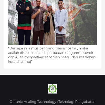
“Dan apa saja musibah yang menimpamu, maka
adalah disebabkan oleh perbuatan tanganmu sendiri
dan Allah memaafkan sebagian besar (dari kesalahan-
kesalahanmu)”
Quranic Healing Technology (Teknologi Pengobatan