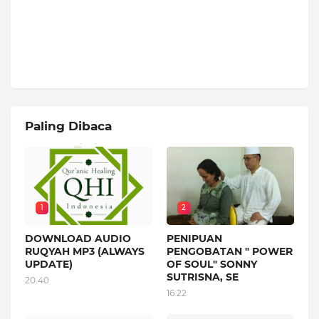
Paling Dibaca
1
2
DOWNLOAD AUDIO
PENIPUAN
RUQYAH MP3 (ALWAYS
PENGOBATAN " POWER
UPDATE)
OF SOUL" SONNY
SUTRISNA, SE
20.40
16.22