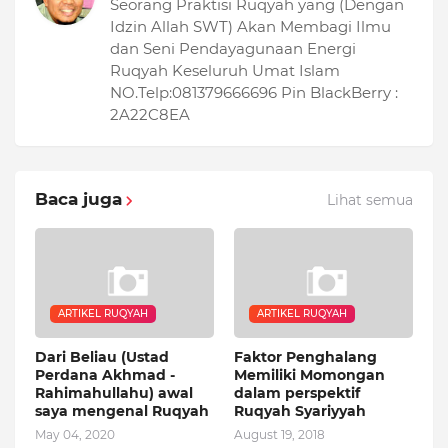
Seorang Praktisi Ruqyah yang (Dengan
Idzin Allah SWT) Akan Membagi Ilmu
dan Seni Pendayagunaan Energi
Ruqyah Keseluruh Umat Islam
NO.Telp:081379666696 Pin BlackBerry :
2A22C8EA
Baca juga
Lihat semua
ARTIKEL RUQYAH
ARTIKEL RUQYAH
Dari Beliau (Ustad
Faktor Penghalang
Perdana Akhmad -
Memiliki Momongan
Rahimahullahu) awal
dalam perspektif
saya mengenal Ruqyah
Ruqyah Syariyyah
May 04, 2020
August 19, 2018