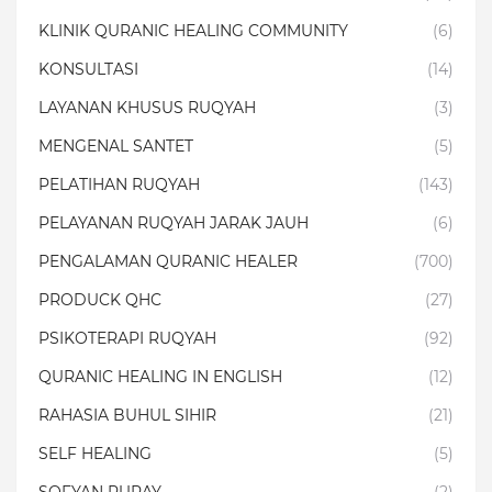
KLINIK QURANIC HEALING COMMUNITY
(6)
KONSULTASI
(14)
LAYANAN KHUSUS RUQYAH
(3)
MENGENAL SANTET
(5)
PELATIHAN RUQYAH
(143)
PELAYANAN RUQYAH JARAK JAUH
(6)
PENGALAMAN QURANIC HEALER
(700)
PRODUCK QHC
(27)
PSIKOTERAPI RUQYAH
(92)
QURANIC HEALING IN ENGLISH
(12)
RAHASIA BUHUL SIHIR
(21)
SELF HEALING
(5)