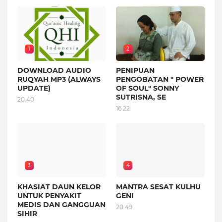
1
2
DOWNLOAD AUDIO
PENIPUAN
RUQYAH MP3 (ALWAYS
PENGOBATAN " POWER
UPDATE)
OF SOUL" SONNY
SUTRISNA, SE
20.40
16.22
3
4
KHASIAT DAUN KELOR
MANTRA SESAT KULHU
UNTUK PENYAKIT
GENI
MEDIS DAN GANGGUAN
20.49
SIHIR