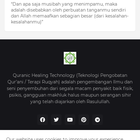
“Dan apa saja musibah yang menimpamu, maka
adalah disebabkan oleh perbuatan tanganmu sendiri
dan Allah memaafkan sebagian besar (dari kesalahan-
kesalahanmu)”
Quranic Healing Technology (Teknologi Pengobatan
Qur’ani / Terapi Ruqyah) adalah pengembangan Ilmu dan
seni penyembuhan dari segala macam penyakit baik fisik,
psikis, gangguan makhluk halus maupun serangan sihir
yang telah diajarkan oleh Rasulullah.
Our website uses cookies to improve your experience.