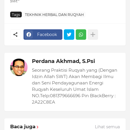
swt*
Tags
TEKHNIK HERBAL DAN RUQYAH
Facebook
Perdana Akhmad, S.Psi
Seorang Praktisi Ruqyah yang (Dengan
Idzin Allah SWT) Akan Membagi Ilmu
dan Seni Pendayagunaan Energi
Ruqyah Keseluruh Umat Islam
NO.Telp:081379666696 Pin BlackBerry :
2A22C8EA
Baca juga
Lihat semua