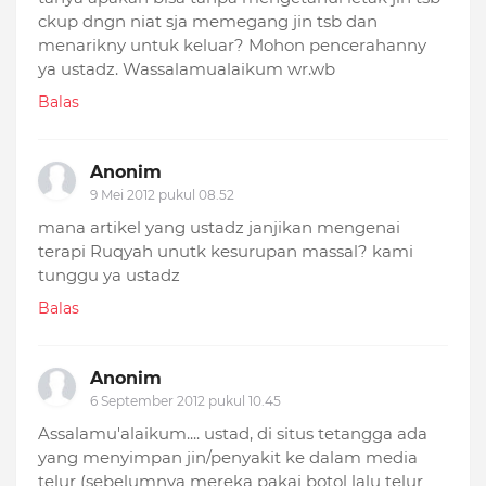
ckup dngn niat sja memegang jin tsb dan
menarikny untuk keluar? Mohon pencerahanny
ya ustadz. Wassalamualaikum wr.wb
Balas
Anonim
9 Mei 2012 pukul 08.52
mana artikel yang ustadz janjikan mengenai
terapi Ruqyah unutk kesurupan massal? kami
tunggu ya ustadz
Balas
Anonim
6 September 2012 pukul 10.45
Assalamu'alaikum.... ustad, di situs tetangga ada
yang menyimpan jin/penyakit ke dalam media
telur (sebelumnya mereka pakai botol lalu telur