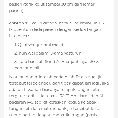
pasien (tarik kejut sampai 30 cm dari jemari
pasien) .
contoh 2:
jika jin didada. baca al-mu’minuun 115
lalu sentuh dada pasien dengan kedua tangan
kita baca :
Qaaf walqur-anil majid
nun wal qalami wama yasturun
Lalu bacalah Surat Al Haaqqah ayat 30-32
berulangkali
Niatkan dan mintalah pada Allah Ta’ala agar jin
tersebut terbelenggu dan tidak dapat lari lagi , jika
ada perlawanan biasanya telapak tangan kita
tergetar sedikit. lalu baca 30-31 An-Naml dan Al-
baqarah 148 sedikit keraskan kedua kelapak
tangan kita lalu niat menarik jin tersebut keluar
tubuh pasien dengan menarik tangan (posisi