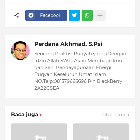
Facebook
Perdana Akhmad, S.Psi
Seorang Praktisi Ruqyah yang (Dengan
Idzin Allah SWT) Akan Membagi Ilmu
dan Seni Pendayagunaan Energi
Ruqyah Keseluruh Umat Islam
NO.Telp:081379666696 Pin BlackBerry :
2A22C8EA
Baca juga
Lihat semua