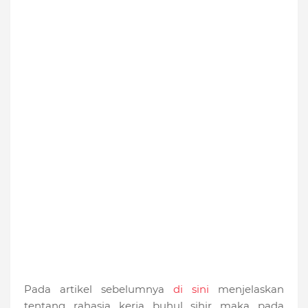
Pada artikel sebelumnya
di sini
menjelaskan
tentang rahasia kerja buhul sihir maka pada