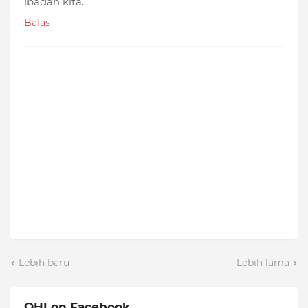
ibadah kita.
Balas
Lebih baru
Lebih lama
QHI on Facebook