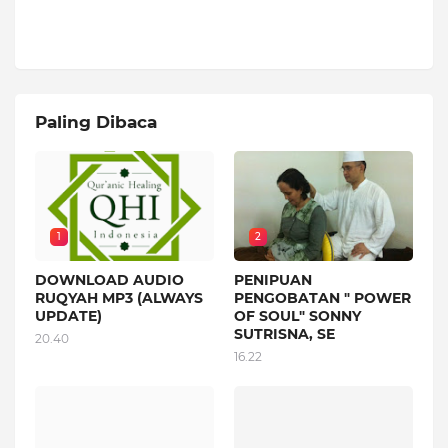
Paling Dibaca
1
2
DOWNLOAD AUDIO
PENIPUAN
RUQYAH MP3 (ALWAYS
PENGOBATAN " POWER
UPDATE)
OF SOUL" SONNY
SUTRISNA, SE
20.40
16.22