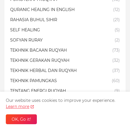
QURANIC HEALING IN ENGLISH
(12)
RAHASIA BUHUL SIHIR
(21)
SELF HEALING
(5)
SOFYAN RURAY
(2)
TEKHNIK BACAAN RUQYAH
(73)
TEKHNIK GERAKAN RUQYAH
(32)
TEKHNIK HERBAL DAN RUQYAH
(37)
TEKHNIK PAMUNGKAS
(60)
TENTANG ENERGI RUQYAH
(9)
Our website uses cookies to improve your experience.
VIDEO TERAPI RUQYAH
(29)
Learn more
OK, Go it!