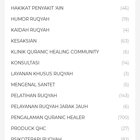
HAKIKAT PENYAKIT 'AIN
(46)
HUMOR RUQYAH
(19)
KAIDAH RUQYAH
(4)
KESAKSIAN
(63)
KLINIK QURANIC HEALING COMMUNITY
(6)
KONSULTASI
(14)
LAYANAN KHUSUS RUQYAH
(3)
MENGENAL SANTET
(5)
PELATIHAN RUQYAH
(143)
PELAYANAN RUQYAH JARAK JAUH
(6)
PENGALAMAN QURANIC HEALER
(700)
PRODUCK QHC
(27)
PSIKOTERAPI RUQYAH
(92)