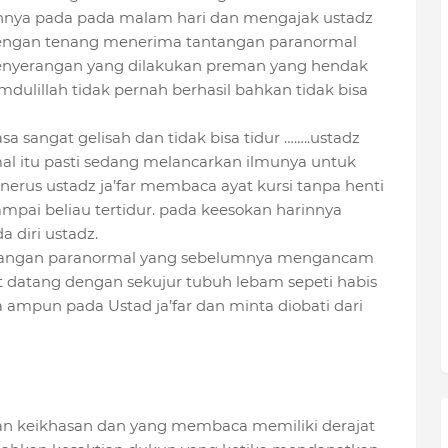
annya pada pada malam hari dan mengajak ustadz
ar dengan tenang menerima tantangan paranormal
i penyerangan yang dilakukan preman yang hendak
dulillah tidak pernah berhasil bahkan tidak bisa
a sangat gelisah dan tidak bisa tidur ……..ustadz
al itu pasti sedang melancarkan ilmunya untuk
nerus ustadz ja’far membaca ayat kursi tanpa henti
mpai beliau tertidur. pada keesokan harinnya
a diri ustadz.
atangan paranormal yang sebelumnya mengancam
t datang dengan sekujur tubuh lebam sepeti habis
 ampun pada Ustad ja’far dan minta diobati dari
ngan keikhasan dan yang membaca memiliki derajat