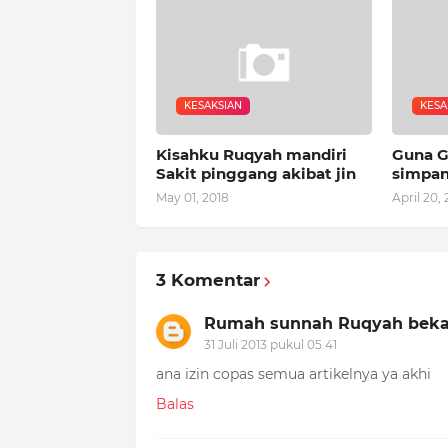
KESAKSIAN
KESA
Kisahku Ruqyah mandiri
Guna G
Sakit pinggang akibat jin
simpa
May 01, 2018
April 20, 
3 Komentar
Rumah sunnah Ruqyah bek
31 Juli 2013 pukul 05.41
ana izin copas semua artikelnya ya akhi
Balas