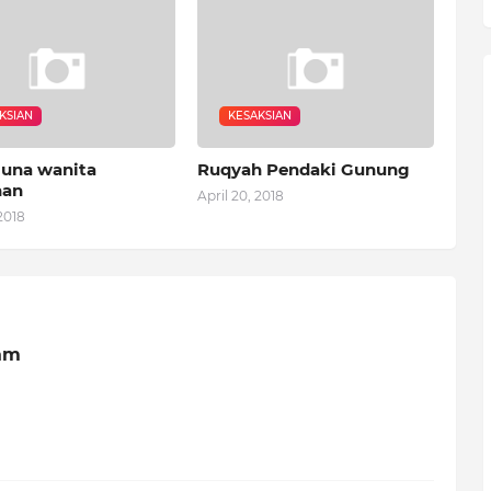
KSIAN
KESAKSIAN
una wanita
Ruqyah Pendaki Gunung
nan
April 20, 2018
2018
am