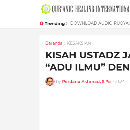
Trending
Mudahnya Memelet Seorang W
DOWNLOAD AUDIO RUQYAH
Beranda
KESAKSIAN
KISAH USTADZ J
“ADU ILMU” D
by
Perdana Akhmad, S.Psi
-
21.24