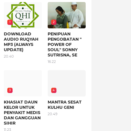
1
2
DOWNLOAD
PENIPUAN
AUDIO RUQYAH
PENGOBATAN "
MP3 (ALWAYS
POWER OF
UPDATE)
SOUL" SONNY
SUTRISNA, SE
20.40
16.22
3
4
KHASIAT DAUN
MANTRA SESAT
KELOR UNTUK
KULHU GENI
PENYAKIT MEDIS
20.49
DAN GANGGUAN
SIHIR
11.23