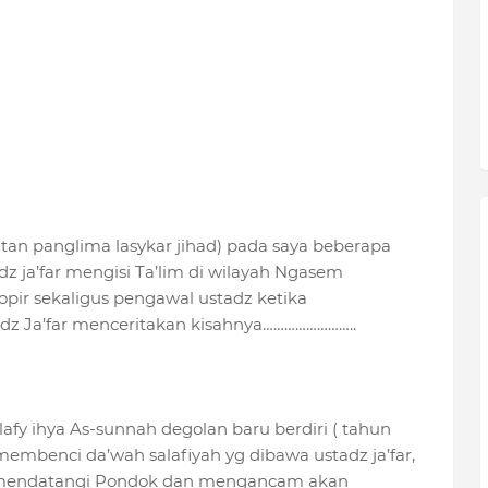
antan panglima lasykar jihad) pada saya beberapa
z ja’far mengisi Ta’lim di wilayah Ngasem
sopir sekaligus pengawal ustadz ketika
adz Ja’far menceritakan kisahnya……………………..
lafy ihya As-sunnah degolan baru berdiri ( tahun
embenci da’wah salafiyah yg dibawa ustadz ja’far,
i mendatangi Pondok dan mengancam akan