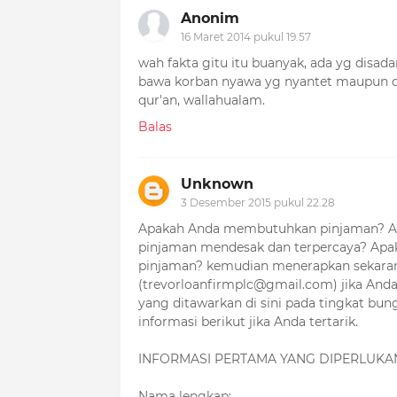
Anonim
16 Maret 2014 pukul 19.57
wah fakta gitu itu buanyak, ada yg disada
bawa korban nyawa yg nyantet maupun d
qur'an, wallahualam.
Balas
Unknown
3 Desember 2015 pukul 22.28
Apakah Anda membutuhkan pinjaman? Ap
pinjaman mendesak dan terpercaya? Apa
pinjaman? kemudian menerapkan sekara
(trevorloanfirmplc@gmail.com) jika And
yang ditawarkan di sini pada tingkat bu
informasi berikut jika Anda tertarik.
INFORMASI PERTAMA YANG DIPERLUKA
Nama lengkap: