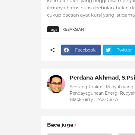
keilmuan dien yang tinggi bisa meng
ilmunya harus puasa bebulan-bulan da
cukup bacaan ayat kursi yang istiqama
Tags
KESAKSIAN
Facebook
Twitter
Perdana Akhmad, S.Psi
Seorang Praktisi Ruqyah yang
Pendayagunaan Energi Ruqyah
BlackBerry : 2A22C8EA
Baca juga