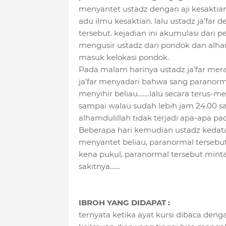
menyantet ustadz dengan aji kesakti
adu ilmu kesaktian. lalu ustadz ja’f
tersebut. kejadian ini akumulasi dar
mengusir ustadz dari pondok dan alham
masuk kelokasi pondok.
Pada malam harinya ustadz ja’far meras
ja’far menyadari bahwa sang paranorm
menyihir beliau…….lalu secara terus-me
sampai walau sudah lebih jam 24.00 sa
alhamdulillah tidak terjadi apa-apa pad
Beberapa hari kemudian ustadz ked
menyantet beliau, paranormal tersebu
kena pukul, paranormal tersebut minta
sakitnya……
IBROH YANG DIDAPAT :
ternyata ketika ayat kursi dibaca de