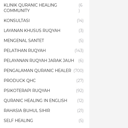
KLINIK QURANIC HEALING
(6
COMMUNITY
)
KONSULTASI
(14)
LAYANAN KHUSUS RUQYAH
(3)
MENGENAL SANTET
(5)
PELATIHAN RUQYAH
(143)
PELAYANAN RUQYAH JARAK JAUH
(6)
PENGALAMAN QURANIC HEALER
(700)
PRODUCK QHC
(27)
PSIKOTERAPI RUQYAH
(92)
QURANIC HEALING IN ENGLISH
(12)
RAHASIA BUHUL SIHIR
(21)
SELF HEALING
(5)