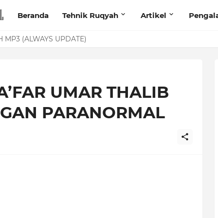
Beranda
Tehnik Ruqyah
Artikel
Pengal
anita Lewat Foto di Facebook
 MP3 (ALWAYS UPDATE)
A’FAR UMAR THALIB
ENGAN PARANORMAL